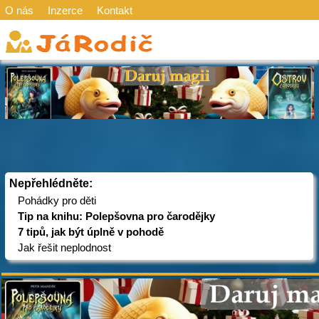
O nás
Inzerce
Kontakt
Nepřehlédněte:
Pohádky pro děti
Tip na knihu: Polepšovna pro čarodějky
7 tipů, jak být úplně v pohodě
Jak řešit neplodnost