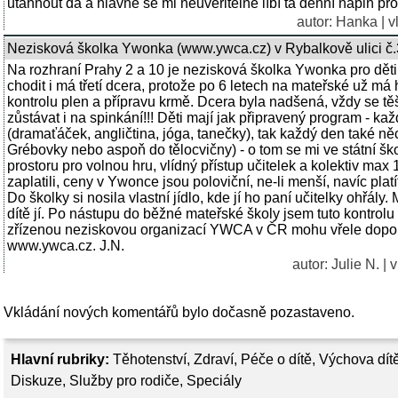
utáhnout dá a hlavně se mi neuvěřitelně líbí ta denní náplň pro
autor: Hanka | v
Nezisková školka Ywonka (www.ywca.cz) v Rybalkově ulici č.
Na rozhraní Prahy 2 a 10 je nezisková školka Ywonka pro děti
chodit i má třetí dcera, protože po 6 letech na mateřské už má
kontrolu plen a přípravu krmě. Dcera byla nadšená, vždy se těši
zůstávat i na spinkání!!! Děti mají jak připravený program - k
(dramaťáček, angličtina, jóga, tanečky), tak každý den také ně
Grébovky nebo aspoň do tělocvičny) - o tom se mi ve státní ško
prostoru pro volnou hru, vlídný přístup učitelek a kolektiv m
zaplatili, ceny v Ywonce jsou poloviční, ne-li menší, navíc plat
Do školky si nosila vlastní jídlo, kde jí ho paní učitelky ohřál
dítě jí. Po nástupu do běžné mateřské školy jsem tuto kontrolu
zřízenou neziskovou organizací YWCA v ČR mohu vřele doporuč
www.ywca.cz. J.N.
autor: Julie N. |
Vkládání nových komentářů bylo dočasně pozastaveno.
Hlavní rubriky:
Těhotenství
,
Zdraví
,
Péče o dítě
,
Výchova dít
Diskuze
,
Služby pro rodiče
,
Speciály