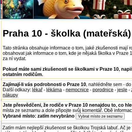
Praha 10 - školka (mateřská)
Tato stránka obsahuje informace o tom, jaké zkušenosti mají 
obsahovat jak informace o tom, kde je nějaká školka v Praze 10
za ní vydat.
Pokud máte sami zkušenosti se školkami v Praze 10, napi
ostatním rodičům.
Zajímají-li vás podrobnosti o Praze 10
, nahlédněte sem - d
Další odkazy:
lékař
-
lékárna
-
nemocnice
-
porodnice
-
jesle
-
nákupy
Jste přesvědčeni, že rodiče v Praze 10 nenajdou to, co hle
místa ze seznamu a dole připojte svůj komentář. Obě informa
Vybrané místo:
zatím nevybráno
Zatím mám nejlepší zkušenost se školkou Trojská labuť. Ač je 