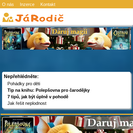
O nás
Inzerce
Kontakt
Nepřehlédněte:
Pohádky pro děti
Tip na knihu: Polepšovna pro čarodějky
7 tipů, jak být úplně v pohodě
Jak řešit neplodnost