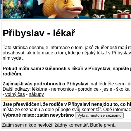
Přibyslav - lékař
Tato stránka obsahuje informace o tom, jaké zkušenosti mají ro
obsahovat jak informace o tom, kde je nějaký lékař v Přibyslavi
ním vydat.
Pokud máte sami zkušenosti s lékaři v Přibyslavi, napište
rodičům.
Zajímají-li vás podrobnosti o Přibyslavi
, nahlédněte sem - 
Další odkazy:
lékárna
-
nemocnice
-
porodnice
-
jesle
-
školka
-
volný čas
-
nákupy
Jste přesvědčeni, že rodiče v Přibyslavi nenajdou to, co h
místa ze seznamu a dole připojte svůj komentář. Obě informa
Vybrané místo:
zatím nevybráno
Zatím sem nikdo nevložil žádný komentář. Buďte první...