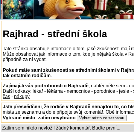
Rajhrad - střední škola
Tato stránka obsahuje informace o tom, jaké zkušenosti mají r
Může obsahovat jak informace o tom, kde je nějaká škola v Rajh
případně za ní vydat.
Pokud máte sami zkušenosti se středními školami v Rajhr
tak ostatním rodičům.
Zajímají-li vás podrobnosti o Rajhradě
, nahlédněte sem - d
Další odkazy:
lékař
-
lékárna
-
nemocnice
-
porodnice
-
jesle
-
čas
-
nákupy
Jste přesvědčeni, že rodiče v Rajhradě nenajdou to, co hl
místa ze seznamu a dole připojte svůj komentář. Obě informa
Vybrané místo:
zatím nevybráno
Zatím sem nikdo nevložil žádný komentář. Buďte první...