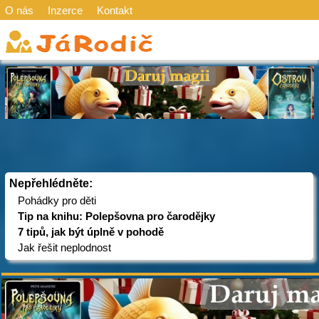
O nás
Inzerce
Kontakt
Nepřehlédněte:
Pohádky pro děti
Tip na knihu: Polepšovna pro čarodějky
7 tipů, jak být úplně v pohodě
Jak řešit neplodnost