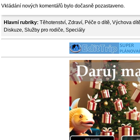
Vkládání nových komentářů bylo dočasně pozastaveno.
Hlavní rubriky:
Těhotenství
,
Zdraví
,
Péče o dítě
,
Výchova dít
Diskuze
,
Služby pro rodiče
,
Speciály