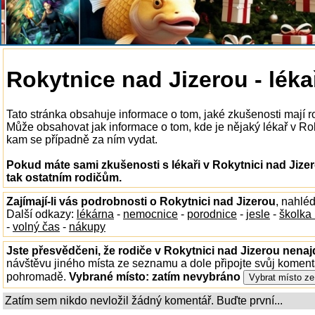
Rokytnice nad Jizerou - léka
Tato stránka obsahuje informace o tom, jaké zkušenosti mají ro
Může obsahovat jak informace o tom, kde je nějaký lékař v Rokyt
kam se případně za ním vydat.
Pokud máte sami zkušenosti s lékaři v Rokytnici nad Jize
tak ostatním rodičům.
Zajímají-li vás podrobnosti o Rokytnici nad Jizerou
, nahlé
Další odkazy:
lékárna
-
nemocnice
-
porodnice
-
jesle
-
školka
-
volný čas
-
nákupy
Jste přesvědčeni, že rodiče v Rokytnici nad Jizerou nenajd
návštěvu jiného místa ze seznamu a dole připojte svůj koment
pohromadě.
Vybrané místo:
zatím nevybráno
Zatím sem nikdo nevložil žádný komentář. Buďte první...