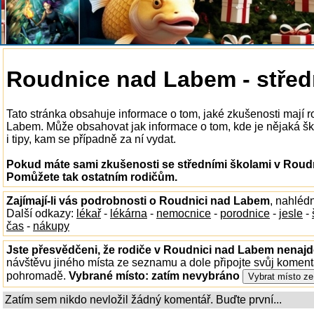
Roudnice nad Labem - střed
Tato stránka obsahuje informace o tom, jaké zkušenosti mají r
Labem. Může obsahovat jak informace o tom, kde je nějaká šk
i tipy, kam se případně za ní vydat.
Pokud máte sami zkušenosti se středními školami v Roudn
Pomůžete tak ostatním rodičům.
Zajímají-li vás podrobnosti o Roudnici nad Labem
, nahléd
Další odkazy:
lékař
-
lékárna
-
nemocnice
-
porodnice
-
jesle
-
čas
-
nákupy
Jste přesvědčeni, že rodiče v Roudnici nad Labem nenajdo
návštěvu jiného místa ze seznamu a dole připojte svůj koment
pohromadě.
Vybrané místo:
zatím nevybráno
Zatím sem nikdo nevložil žádný komentář. Buďte první...