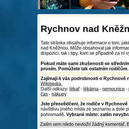
Rychnov nad Kněžno
Tato stránka obsahuje informace o tom, jak
nad Kněžnou. Může obsahovat jak informac
dispozici, tak i tipy, kam se případně za ní v
Pokud máte sami zkušenosti se středním
prosím. Pomůžete tak ostatním rodičům.
Zajímají-li vás podrobnosti o Rychnově
Wikipedia.
Další odkazy:
lékař
-
lékárna
-
nemocnice
-
čas
-
nákupy
Jste přesvědčeni, že rodiče v Rychnově
návštěvu jiného místa ze seznamu a dole př
pohromadě.
Vybrané místo:
zatím nevyb
Zatím sem nikdo nevložil žádný komentář. Bu