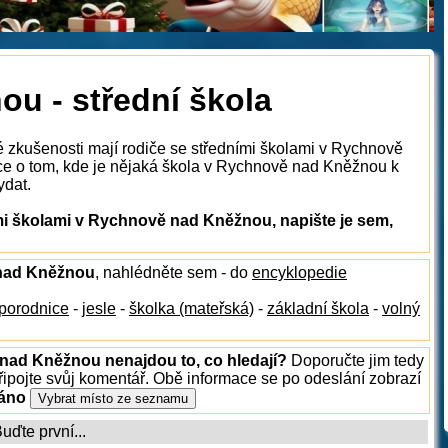
u - střední škola
é zkušenosti mají rodiče se středními školami v Rychnově
e o tom, kde je nějaká škola v Rychnově nad Kněžnou k
ydat.
i školami v Rychnově nad Kněžnou, napište je sem,
 nad Kněžnou
, nahlédněte sem - do
encyklopedie
porodnice
-
jesle
-
školka (mateřská)
-
základní škola
-
volný
 nad Kněžnou nenajdou to, co hledají?
Doporučte jim tedy
ipojte svůj komentář. Obě informace se po odeslání zobrazí
ráno
ďte první...