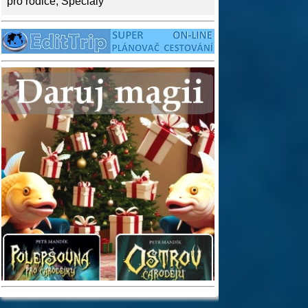
pro rodiče
,
Speciály