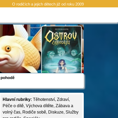
O rodičích a jejich dětech již od roku 2009
 v pohodě
Hlavní rubriky:
Těhotenství
,
Zdraví
,
Péče o dítě
,
Výchova dítěte
,
Zábava a
volný čas
,
Rodiče sobě
,
Diskuze
,
Služby