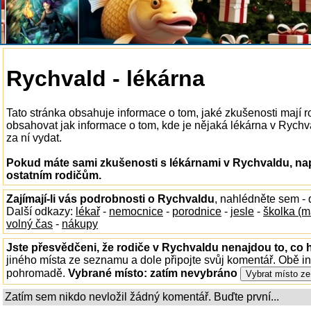
Rychvald - lékárna
Tato stránka obsahuje informace o tom, jaké zkušenosti mají 
obsahovat jak informace o tom, kde je nějaká lékárna v Rychval
za ní vydat.
Pokud máte sami zkušenosti s lékárnami v Rychvaldu, nap
ostatním rodičům.
Zajímají-li vás podrobnosti o Rychvaldu
, nahlédněte sem -
Další odkazy:
lékař
-
nemocnice
-
porodnice
-
jesle
-
školka (m
volný čas
-
nákupy
Jste přesvědčeni, že rodiče v Rychvaldu nenajdou to, co h
jiného místa ze seznamu a dole připojte svůj komentář. Obě i
pohromadě.
Vybrané místo:
zatím nevybráno
Zatím sem nikdo nevložil žádný komentář. Buďte první...