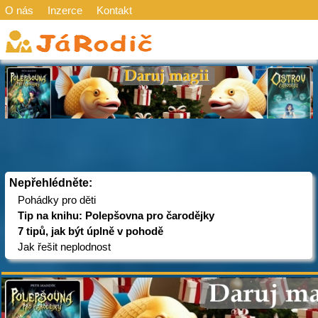
O nás
Inzerce
Kontakt
Nepřehlédněte:
Pohádky pro děti
Tip na knihu: Polepšovna pro čarodějky
7 tipů, jak být úplně v pohodě
Jak řešit neplodnost