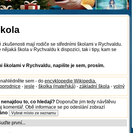
škola
é zkušenosti mají rodiče se středními školami v Rychvaldu.
nějaká škola v Rychvaldu k dispozici, tak i tipy, kam se
 školami v Rychvaldu, napište je sem, prosím.
, nahlédněte sem - do
encyklopedie Wikipedia.
porodnice
-
jesle
-
školka (mateřská)
-
základní škola
-
volný
 nenajdou to, co hledají?
Doporučte jim tedy návštěvu
ůj komentář. Obě informace se po odeslání zobrazí
ráno
ďte první...