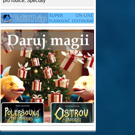
pro rodiče
,
Speciály