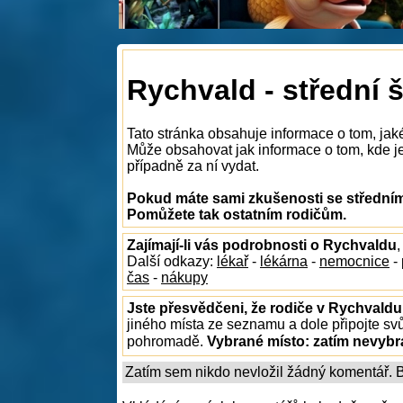
Rychvald - střední 
Tato stránka obsahuje informace o tom, jak
Může obsahovat jak informace o tom, kde je 
případně za ní vydat.
Pokud máte sami zkušenosti se středními
Pomůžete tak ostatním rodičům.
Zajímají-li vás podrobnosti o Rychvaldu
Další odkazy:
lékař
-
lékárna
-
nemocnice
-
čas
-
nákupy
Jste přesvědčeni, že rodiče v Rychvaldu
jiného místa ze seznamu a dole připojte sv
pohromadě.
Vybrané místo:
zatím nevyb
Zatím sem nikdo nevložil žádný komentář. Bu