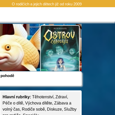
O rodičích a jejich dětech již od roku 2009
 v pohodě
Hlavní rubriky:
Těhotenství
,
Zdraví
,
Péče o dítě
,
Výchova dítěte
,
Zábava a
volný čas
,
Rodiče sobě
,
Diskuze
,
Služby