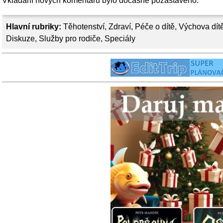
Vkládání nových komentářů bylo dočasně pozastaveno.
Hlavní rubriky:
Těhotenství
,
Zdraví
,
Péče o dítě
,
Výchova dít
Diskuze
,
Služby pro rodiče
,
Speciály