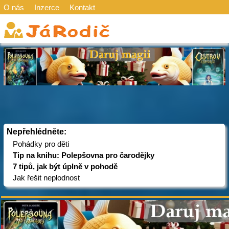
O nás
Inzerce
Kontakt
Nepřehlédněte:
Pohádky pro děti
Tip na knihu: Polepšovna pro čarodějky
7 tipů, jak být úplně v pohodě
Jak řešit neplodnost