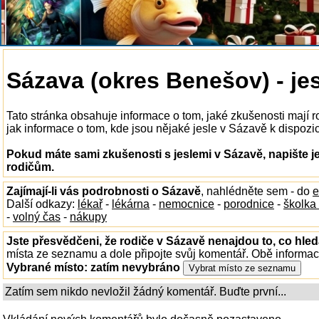
Sázava (okres Benešov) - je
Tato stránka obsahuje informace o tom, jaké zkušenosti mají 
jak informace o tom, kde jsou nějaké jesle v Sázavě k dispozici
Pokud máte sami zkušenosti s jeslemi v Sázavě, napište j
rodičům.
Zajímají-li vás podrobnosti o Sázavě
, nahlédněte sem - do
e
Další odkazy:
lékař
-
lékárna
-
nemocnice
-
porodnice
-
školka
-
volný čas
-
nákupy
Jste přesvědčeni, že rodiče v Sázavě nenajdou to, co hled
místa ze seznamu a dole připojte svůj komentář. Obě informa
Vybrané místo:
zatím nevybráno
Zatím sem nikdo nevložil žádný komentář. Buďte první...