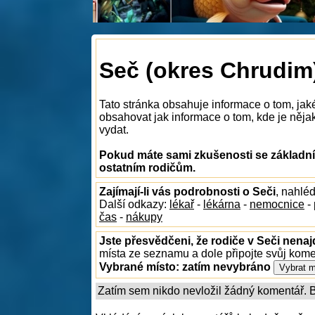
Seč (okres Chrudim)
Tato stránka obsahuje informace o tom, jak
obsahovat jak informace o tom, kde je nějaká
vydat.
Pokud máte sami zkušenosti se základním
ostatním rodičům.
Zajímají-li vás podrobnosti o Seči
, nahlé
Další odkazy:
lékař
-
lékárna
-
nemocnice
-
čas
-
nákupy
Jste přesvědčeni, že rodiče v Seči nenaj
místa ze seznamu a dole připojte svůj kom
Vybrané místo:
zatím nevybráno
Zatím sem nikdo nevložil žádný komentář. Bu