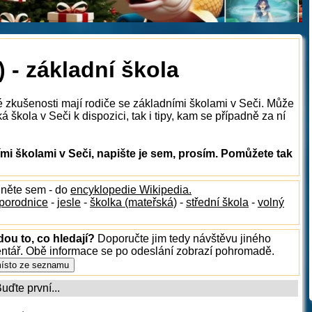
 - základní škola
é zkušenosti mají rodiče se základními školami v Seči. Může
 škola v Seči k dispozici, tak i tipy, kam se případně za ní
i školami v Seči, napište je sem, prosím. Pomůžete tak
dněte sem - do
encyklopedie Wikipedia.
porodnice
-
jesle
-
školka (mateřská)
-
střední škola
-
volný
dou to, co hledají?
Doporučte jim tedy návštěvu jiného
entář. Obě informace se po odeslání zobrazí pohromadě.
ďte první...