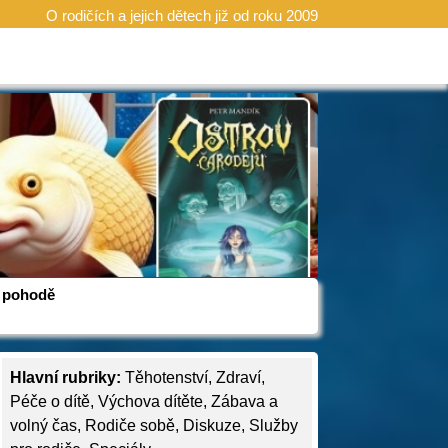
O rodičích a jejich dětech již od roku 2009
 v pohodě
Hlavní rubriky:
Těhotenství
,
Zdraví
,
Péče o dítě
,
Výchova dítěte
,
Zábava a
volný čas
,
Rodiče sobě
,
Diskuze
,
Služby