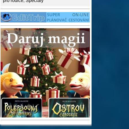
pro rodiče
,
Speciály