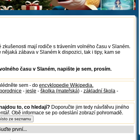
é zkušenosti mají rodiče s trávením volného času v Slaném.
nějaká zábava v Slaném k dispozici, tak i tipy, kam se
volného času v Slaném, napište je sem, prosím.
hlédněte sem - do
encyklopedie Wikipedia.
porodnice
-
jesle
-
školka (mateřská)
-
základní škola
-
ajdou to, co hledají?
Doporučte jim tedy návštěvu jiného
entář. Obě informace se po odeslání zobrazí pohromadě.
ďte první...