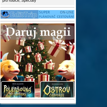
pro rodiče
,
Speciály