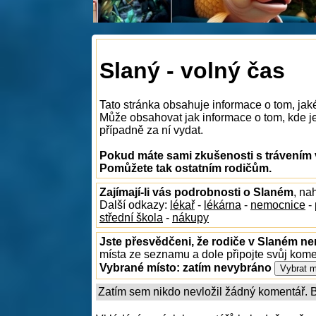
Slaný - volný čas
Tato stránka obsahuje informace o tom, jak
Může obsahovat jak informace o tom, kde je 
případně za ní vydat.
Pokud máte sami zkušenosti s trávením 
Pomůžete tak ostatním rodičům.
Zajímají-li vás podrobnosti o Slaném
, na
Další odkazy:
lékař
-
lékárna
-
nemocnice
-
střední škola
-
nákupy
Jste přesvědčeni, že rodiče v Slaném nen
místa ze seznamu a dole připojte svůj kom
Vybrané místo:
zatím nevybráno
Zatím sem nikdo nevložil žádný komentář. Bu