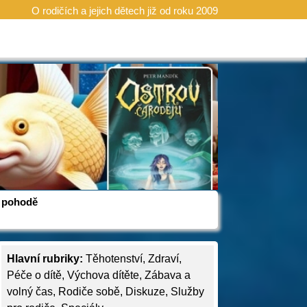
O rodičích a jejich dětech již od roku 2009
 v pohodě
Hlavní rubriky:
Těhotenství
,
Zdraví
,
Péče o dítě
,
Výchova dítěte
,
Zábava a
volný čas
,
Rodiče sobě
,
Diskuze
,
Služby