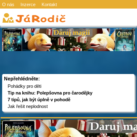
O nás
Inzerce
Kontakt
Nepřehlédněte:
Pohádky pro děti
Tip na knihu: Polepšovna pro čarodějky
7 tipů, jak být úplně v pohodě
Jak řešit neplodnost