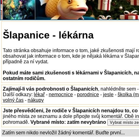
Šlapanice - lékárna
Tato stránka obsahuje informace o tom, jaké zkušenosti mají 
obsahovat jak informace o tom, kde je nějaká lékárna v Šlapanic
případně za ní vydat.
Pokud máte sami zkušenosti s lékárnami v Šlapanicích, na
ostatním rodičům.
Zajímají-li vás podrobnosti o Šlapanicích
, nahlédněte sem 
Další odkazy:
lékař
-
nemocnice
-
porodnice
-
jesle
-
školka (m
volný čas
-
nákupy
Jste přesvědčeni, že rodiče v Šlapanicích nenajdou to, co 
jiného místa ze seznamu a dole připojte svůj komentář. Obě i
pohromadě.
Vybrané místo:
zatím nevybráno
Zatím sem nikdo nevložil žádný komentář. Buďte první...