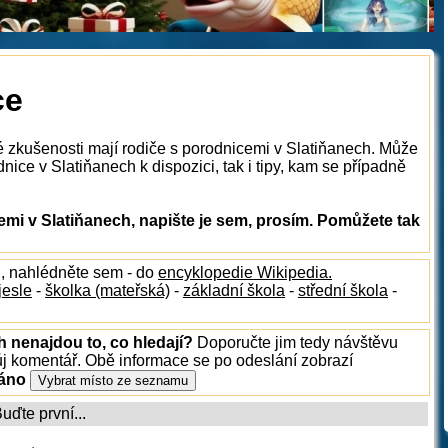
ce
é zkušenosti mají rodiče s porodnicemi v Slatiňanech. Může
nice v Slatiňanech k dispozici, tak i tipy, kam se případně
mi v Slatiňanech, napište je sem, prosím. Pomůžete tak
h
, nahlédněte sem - do
encyklopedie Wikipedia.
jesle
-
školka (mateřská)
-
základní škola
-
střední škola
-
h nenajdou to, co hledají?
Doporučte jim tedy návštěvu
ůj komentář. Obě informace se po odeslání zobrazí
ráno
ďte první...