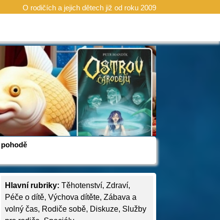
O rodičích a jejich dětech již od roku 2009
 v pohodě
Hlavní rubriky:
Těhotenství
,
Zdraví
,
Péče o dítě
,
Výchova dítěte
,
Zábava a
volný čas
,
Rodiče sobě
,
Diskuze
,
Služby