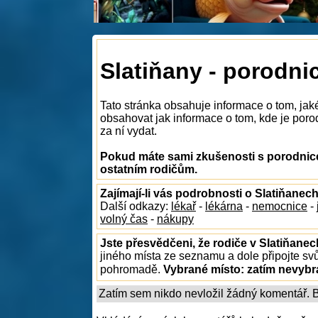
Slatiňany - porodni
Tato stránka obsahuje informace o tom, jak
obsahovat jak informace o tom, kde je porod
za ní vydat.
Pokud máte sami zkušenosti s porodnice
ostatním rodičům.
Zajímají-li vás podrobnosti o Slatiňanec
Další odkazy:
lékař
-
lékárna
-
nemocnice
-
volný čas
-
nákupy
Jste přesvědčeni, že rodiče v Slatiňanec
jiného místa ze seznamu a dole připojte sv
pohromadě.
Vybrané místo:
zatím nevyb
Zatím sem nikdo nevložil žádný komentář. Bu