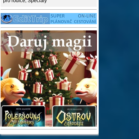
pro rodiče
,
Speciály