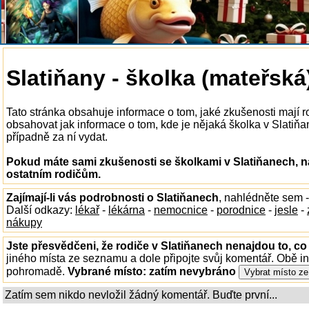
Slatiňany - školka (mateřská
Tato stránka obsahuje informace o tom, jaké zkušenosti mají 
obsahovat jak informace o tom, kde je nějaká školka v Slatiňane
případně za ní vydat.
Pokud máte sami zkušenosti se školkami v Slatiňanech, n
ostatním rodičům.
Zajímají-li vás podrobnosti o Slatiňanech
, nahlédněte sem 
Další odkazy:
lékař
-
lékárna
-
nemocnice
-
porodnice
-
jesle
-
nákupy
Jste přesvědčeni, že rodiče v Slatiňanech nenajdou to, co
jiného místa ze seznamu a dole připojte svůj komentář. Obě i
pohromadě.
Vybrané místo:
zatím nevybráno
Zatím sem nikdo nevložil žádný komentář. Buďte první...