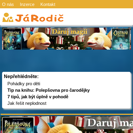
O nás
Inzerce
Kontakt
Nepřehlédněte:
Pohádky pro děti
Tip na knihu: Polepšovna pro čarodějky
7 tipů, jak být úplně v pohodě
Jak řešit neplodnost