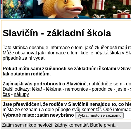
Slavičín - základní škola
Tato stránka obsahuje informace o tom, jaké zkušenosti mají r
Může obsahovat jak informace o tom, kde je nějaká škola v Slavi
případně za ní vydat.
Pokud máte sami zkušenosti se základními školami v Slavi
tak ostatním rodičům.
Zajímají-li vás podrobnosti o Slavičíně
, nahlédněte sem - d
Další odkazy:
lékař
-
lékárna
-
nemocnice
-
porodnice
-
jesle
-
čas
-
nákupy
Jste přesvědčeni, že rodiče v Slavičíně nenajdou to, co hl
místa ze seznamu a dole připojte svůj komentář. Obě informa
Vybrané místo:
zatím nevybráno
Zatím sem nikdo nevložil žádný komentář. Buďte první...