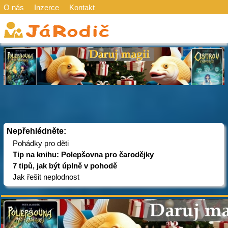
O nás
Inzerce
Kontakt
Nepřehlédněte:
Pohádky pro děti
Tip na knihu: Polepšovna pro čarodějky
7 tipů, jak být úplně v pohodě
Jak řešit neplodnost