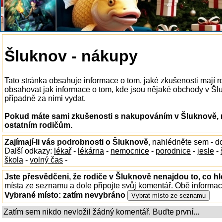
Šluknov - nákupy
Tato stránka obsahuje informace o tom, jaké zkušenosti mají
obsahovat jak informace o tom, kde jsou nějaké obchody v Šluk
případně za nimi vydat.
Pokud máte sami zkušenosti s nakupováním v Šluknově, n
ostatním rodičům.
Zajímají-li vás podrobnosti o Šluknově
, nahlédněte sem - 
Další odkazy:
lékař
-
lékárna
-
nemocnice
-
porodnice
-
jesle
-
škola
-
volný čas
-
Jste přesvědčeni, že rodiče v Šluknově nenajdou to, co hl
místa ze seznamu a dole připojte svůj komentář. Obě informa
Vybrané místo:
zatím nevybráno
Zatím sem nikdo nevložil žádný komentář. Buďte první...