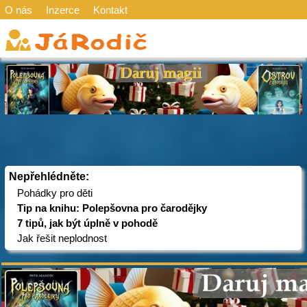
O nás
Inzerce
Kontakt
Nepřehlédněte:
Pohádky pro děti
Tip na knihu: Polepšovna pro čarodějky
7 tipů, jak být úplně v pohodě
Jak řešit neplodnost