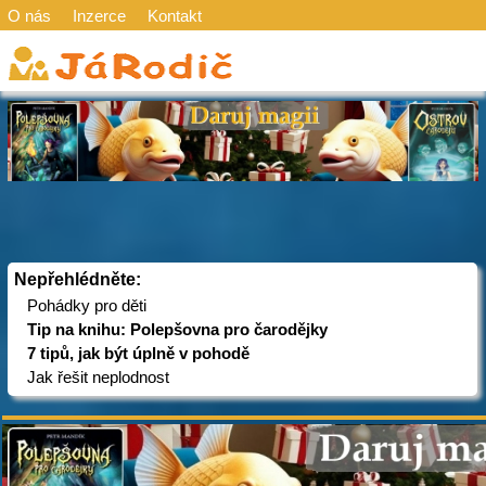
O nás
Inzerce
Kontakt
Nepřehlédněte:
Pohádky pro děti
Tip na knihu: Polepšovna pro čarodějky
7 tipů, jak být úplně v pohodě
Jak řešit neplodnost