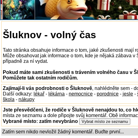
Šluknov - volný čas
Tato stránka obsahuje informace o tom, jaké zkušenosti mají 
Může obsahovat jak informace o tom, kde je nějaká zábava v Šl
případně za ní vydat.
Pokud máte sami zkušenosti s trávením volného času v Šl
Pomůžete tak ostatním rodičům.
Zajímají-li vás podrobnosti o Šluknově
, nahlédněte sem - 
Další odkazy:
lékař
-
lékárna
-
nemocnice
-
porodnice
-
jesle
-
škola
-
nákupy
Jste přesvědčeni, že rodiče v Šluknově nenajdou to, co hl
místa ze seznamu a dole připojte svůj komentář. Obě informa
Vybrané místo:
zatím nevybráno
Zatím sem nikdo nevložil žádný komentář. Buďte první...