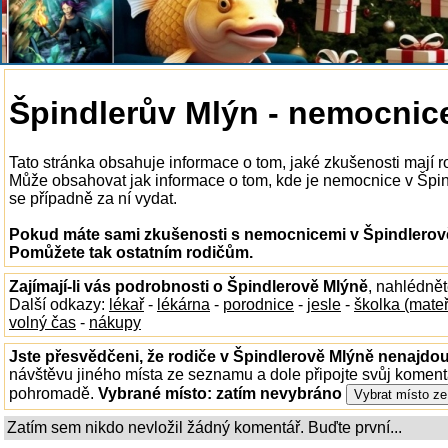
Špindlerův Mlýn - nemocnic
Tato stránka obsahuje informace o tom, jaké zkušenosti mají 
Může obsahovat jak informace o tom, kde je nemocnice v Špindl
se případně za ní vydat.
Pokud máte sami zkušenosti s nemocnicemi v Špindlerově 
Pomůžete tak ostatním rodičům.
Zajímají-li vás podrobnosti o Špindlerově Mlýně
, nahlédně
Další odkazy:
lékař
-
lékárna
-
porodnice
-
jesle
-
školka (mate
volný čas
-
nákupy
Jste přesvědčeni, že rodiče v Špindlerově Mlýně nenajdou 
návštěvu jiného místa ze seznamu a dole připojte svůj koment
pohromadě.
Vybrané místo:
zatím nevybráno
Zatím sem nikdo nevložil žádný komentář. Buďte první...