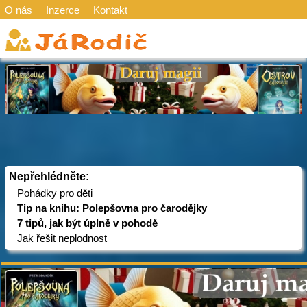
O nás
Inzerce
Kontakt
Nepřehlédněte:
Pohádky pro děti
Tip na knihu: Polepšovna pro čarodějky
7 tipů, jak být úplně v pohodě
Jak řešit neplodnost