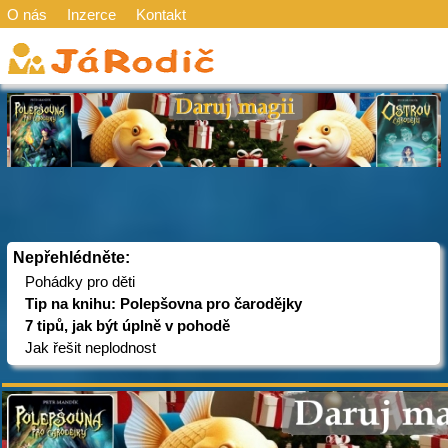
O nás
Inzerce
Kontakt
Nepřehlédněte:
Pohádky pro děti
Tip na knihu: Polepšovna pro čarodějky
7 tipů, jak být úplně v pohodě
Jak řešit neplodnost