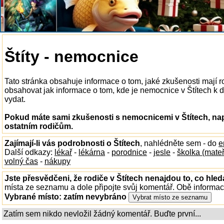
Štíty - nemocnice
Tato stránka obsahuje informace o tom, jaké zkušenosti mají 
obsahovat jak informace o tom, kde je nemocnice v Štítech k dis
vydat.
Pokud máte sami zkušenosti s nemocnicemi v Štítech, nap
ostatním rodičům.
Zajímají-li vás podrobnosti o Štítech
, nahlédněte sem - do
e
Další odkazy:
lékař
-
lékárna
-
porodnice
-
jesle
-
školka (mate
volný čas
-
nákupy
Jste přesvědčeni, že rodiče v Štítech nenajdou to, co hled
místa ze seznamu a dole připojte svůj komentář. Obě informa
Vybrané místo:
zatím nevybráno
Zatím sem nikdo nevložil žádný komentář. Buďte první...