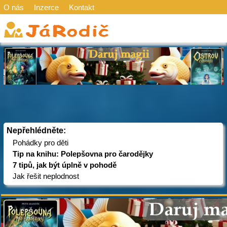
O nás
Inzerce
Kontakt
Nepřehlédněte:
Pohádky pro děti
Tip na knihu: Polepšovna pro čarodějky
7 tipů, jak být úplně v pohodě
Jak řešit neplodnost