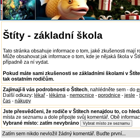
Štíty - základní škola
Tato stránka obsahuje informace o tom, jaké zkušenosti mají r
Může obsahovat jak informace o tom, kde je nějaká škola v Štíte
případně za ní vydat.
Pokud máte sami zkušenosti se základními školami v Štíte
tak ostatním rodičům.
Zajímají-li vás podrobnosti o Štítech
, nahlédněte sem - do
e
Další odkazy:
lékař
-
lékárna
-
nemocnice
-
porodnice
-
jesle
-
čas
-
nákupy
Jste přesvědčeni, že rodiče v Štítech nenajdou to, co hled
místa ze seznamu a dole připojte svůj komentář. Obě informa
Vybrané místo:
zatím nevybráno
Zatím sem nikdo nevložil žádný komentář. Buďte první...