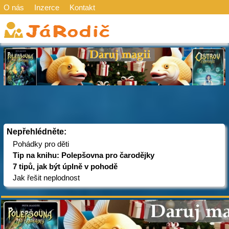
O nás
Inzerce
Kontakt
Nepřehlédněte:
Pohádky pro děti
Tip na knihu: Polepšovna pro čarodějky
7 tipů, jak být úplně v pohodě
Jak řešit neplodnost