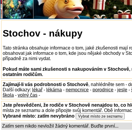
Stochov - nákupy
Tato stránka obsahuje informace o tom, jaké zkušenosti mají
obsahovat jak informace o tom, kde jsou nějaké obchody v Stoc
případně za nimi vydat.
Pokud máte sami zkušenosti s nakupováním v Stochově, n
ostatním rodičům.
Zajímají-li vás podrobnosti o Stochově
, nahlédněte sem - 
Další odkazy:
lékař
-
lékárna
-
nemocnice
-
porodnice
-
jesle
-
škola
-
volný čas
-
Jste přesvědčeni, že rodiče v Stochově nenajdou to, co hl
místa ze seznamu a dole připojte svůj komentář. Obě informa
Vybrané místo:
zatím nevybráno
Zatím sem nikdo nevložil žádný komentář. Buďte první...