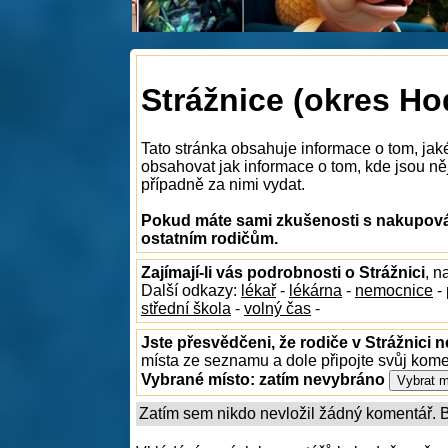
Strážnice (okres Ho
Tato stránka obsahuje informace o tom, jak
obsahovat jak informace o tom, kde jsou něja
případně za nimi vydat.
Pokud máte sami zkušenosti s nakupován
ostatním rodičům.
Zajímají-li vás podrobnosti o Strážnici
, n
Další odkazy:
lékař
-
lékárna
-
nemocnice
-
střední škola
-
volný čas
-
Jste přesvědčeni, že rodiče v Strážnici n
místa ze seznamu a dole připojte svůj kom
Vybrané místo:
zatím nevybráno
Zatím sem nikdo nevložil žádný komentář. Bu