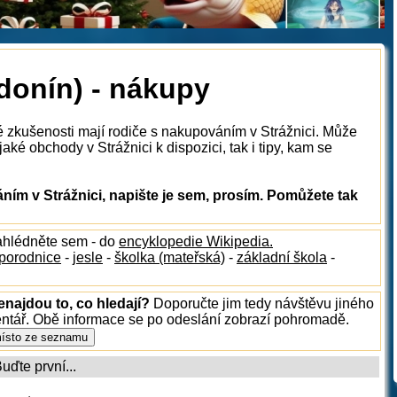
donín) - nákupy
é zkušenosti mají rodiče s nakupováním v Strážnici. Může
ké obchody v Strážnici k dispozici, tak i tipy, kam se
ím v Strážnici, napište je sem, prosím. Pomůžete tak
ahlédněte sem - do
encyklopedie Wikipedia.
porodnice
-
jesle
-
školka (mateřská)
-
základní škola
-
enajdou to, co hledají?
Doporučte jim tedy návštěvu jiného
entář. Obě informace se po odeslání zobrazí pohromadě.
ďte první...