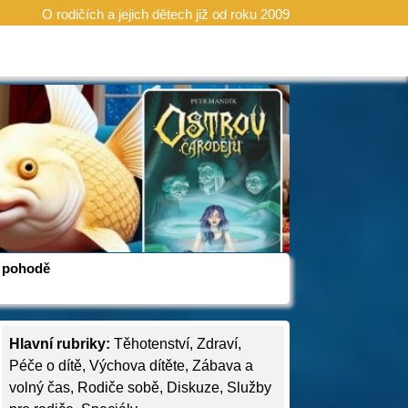
O rodičích a jejich dětech již od roku 2009
 v pohodě
Hlavní rubriky:
Těhotenství
,
Zdraví
,
Péče o dítě
,
Výchova dítěte
,
Zábava a
volný čas
,
Rodiče sobě
,
Diskuze
,
Služby