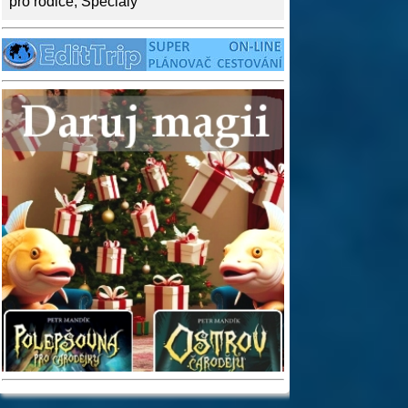
pro rodiče
,
Speciály