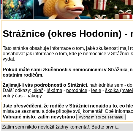
Strážnice (okres Hodonín) -
Tato stránka obsahuje informace o tom, jaké zkušenosti mají 
obsahovat jak informace o tom, kde je nemocnice v Strážnici k d
vydat.
Pokud máte sami zkušenosti s nemocnicemi v Strážnici, n
ostatním rodičům.
Zajímají-li vás podrobnosti o Strážnici
, nahlédněte sem - d
Další odkazy:
lékař
-
lékárna
-
porodnice
-
jesle
-
školka (mate
volný čas
-
nákupy
Jste přesvědčeni, že rodiče v Strážnici nenajdou to, co hle
místa ze seznamu a dole připojte svůj komentář. Obě informa
Vybrané místo:
zatím nevybráno
Zatím sem nikdo nevložil žádný komentář. Buďte první...