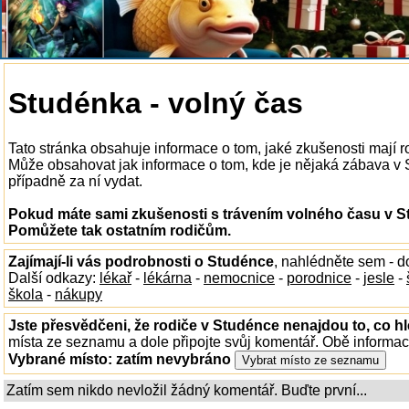
Studénka - volný čas
Tato stránka obsahuje informace o tom, jaké zkušenosti mají 
Může obsahovat jak informace o tom, kde je nějaká zábava v St
případně za ní vydat.
Pokud máte sami zkušenosti s trávením volného času v St
Pomůžete tak ostatním rodičům.
Zajímají-li vás podrobnosti o Studénce
, nahlédněte sem - 
Další odkazy:
lékař
-
lékárna
-
nemocnice
-
porodnice
-
jesle
-
škola
-
nákupy
Jste přesvědčeni, že rodiče v Studénce nenajdou to, co hl
místa ze seznamu a dole připojte svůj komentář. Obě informa
Vybrané místo:
zatím nevybráno
Zatím sem nikdo nevložil žádný komentář. Buďte první...