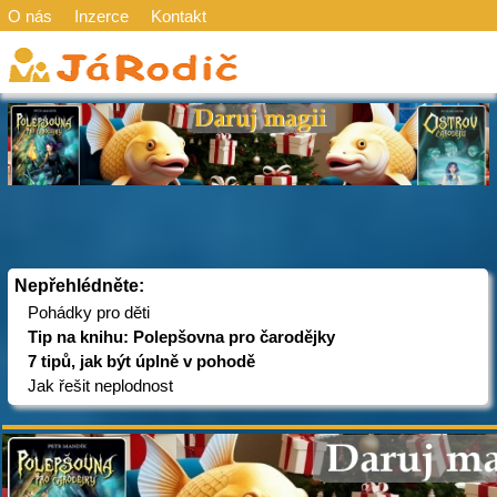
O nás
Inzerce
Kontakt
Nepřehlédněte:
Pohádky pro děti
Tip na knihu: Polepšovna pro čarodějky
7 tipů, jak být úplně v pohodě
Jak řešit neplodnost