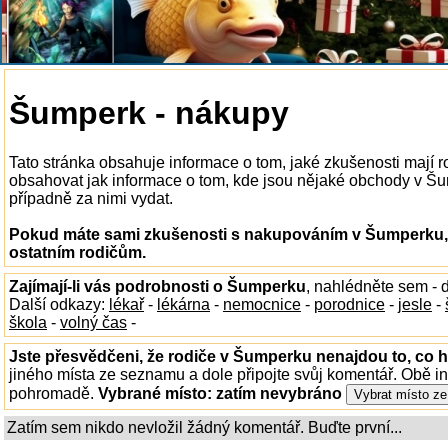
Šumperk - nákupy
Tato stránka obsahuje informace o tom, jaké zkušenosti mají
obsahovat jak informace o tom, kde jsou nějaké obchody v Šump
případně za nimi vydat.
Pokud máte sami zkušenosti s nakupováním v Šumperku, 
ostatním rodičům.
Zajímají-li vás podrobnosti o Šumperku
, nahlédněte sem -
Další odkazy:
lékař
-
lékárna
-
nemocnice
-
porodnice
-
jesle
-
škola
-
volný čas
-
Jste přesvědčeni, že rodiče v Šumperku nenajdou to, co h
jiného místa ze seznamu a dole připojte svůj komentář. Obě i
pohromadě.
Vybrané místo:
zatím nevybráno
Zatím sem nikdo nevložil žádný komentář. Buďte první...