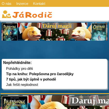
O nás
Inzerce
Kontakt
Nepřehlédněte:
Pohádky pro děti
Tip na knihu: Polepšovna pro čarodějky
7 tipů, jak být úplně v pohodě
Jak řešit neplodnost