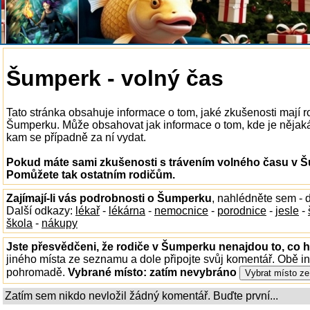
Šumperk - volný čas
Tato stránka obsahuje informace o tom, jaké zkušenosti mají r
Šumperku. Může obsahovat jak informace o tom, kde je nějaká 
kam se případně za ní vydat.
Pokud máte sami zkušenosti s trávením volného času v Šu
Pomůžete tak ostatním rodičům.
Zajímají-li vás podrobnosti o Šumperku
, nahlédněte sem -
Další odkazy:
lékař
-
lékárna
-
nemocnice
-
porodnice
-
jesle
-
škola
-
nákupy
Jste přesvědčeni, že rodiče v Šumperku nenajdou to, co h
jiného místa ze seznamu a dole připojte svůj komentář. Obě i
pohromadě.
Vybrané místo:
zatím nevybráno
Zatím sem nikdo nevložil žádný komentář. Buďte první...