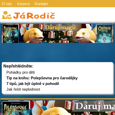
O nás
Inzerce
Kontakt
Nepřehlédněte:
Pohádky pro děti
Tip na knihu: Polepšovna pro čarodějky
7 tipů, jak být úplně v pohodě
Jak řešit neplodnost