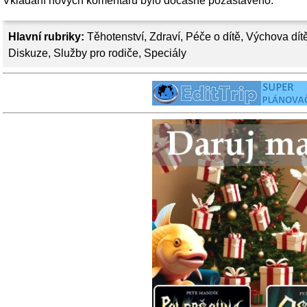
Vkládání nových komentářů bylo dočasně pozastaveno.
Hlavní rubriky:
Těhotenství
,
Zdraví
,
Péče o dítě
,
Výchova dít
Diskuze
,
Služby pro rodiče
,
Speciály