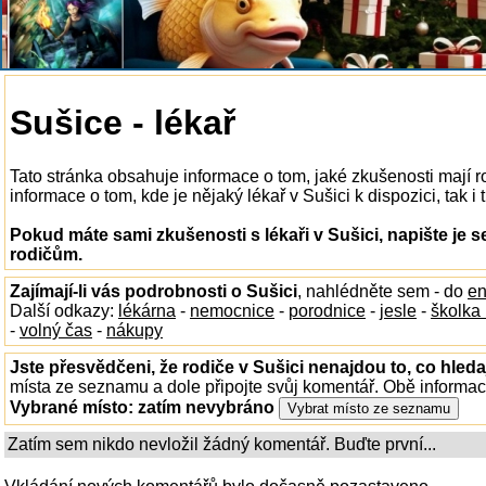
Sušice - lékař
Tato stránka obsahuje informace o tom, jaké zkušenosti mají r
informace o tom, kde je nějaký lékař v Sušici k dispozici, tak i
Pokud máte sami zkušenosti s lékaři v Sušici, napište je 
rodičům.
Zajímají-li vás podrobnosti o Sušici
, nahlédněte sem - do
en
Další odkazy:
lékárna
-
nemocnice
-
porodnice
-
jesle
-
školka
-
volný čas
-
nákupy
Jste přesvědčeni, že rodiče v Sušici nenajdou to, co hleda
místa ze seznamu a dole připojte svůj komentář. Obě informa
Vybrané místo:
zatím nevybráno
Zatím sem nikdo nevložil žádný komentář. Buďte první...