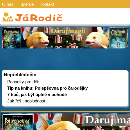
O nás
Inzerce
Kontakt
Nepřehlédněte:
Pohádky pro děti
Tip na knihu: Polepšovna pro čarodějky
7 tipů, jak být úplně v pohodě
Jak řešit neplodnost