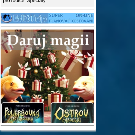
pro rodiče
,
Speciály