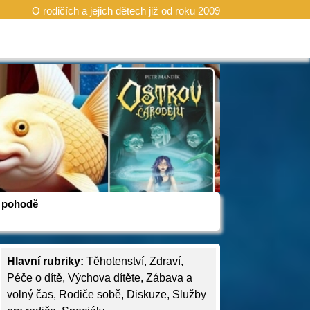
O rodičích a jejich dětech již od roku 2009
 v pohodě
Hlavní rubriky:
Těhotenství
,
Zdraví
,
Péče o dítě
,
Výchova dítěte
,
Zábava a
volný čas
,
Rodiče sobě
,
Diskuze
,
Služby