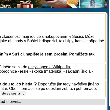
é zkušenosti mají rodiče s nakupováním v Sušici. Může
aké obchody v Sušici k dispozici, tak i tipy, kam se případně
ím v Sušici, napište je sem, prosím. Pomůžete tak
lédněte sem - do
encyklopedie Wikipedia.
porodnice
-
jesle
-
školka (mateřská)
-
základní škola
-
ajdou to, co hledají?
Doporučte jim tedy návštěvu jiného
entář. Obě informace se po odeslání zobrazí pohromadě.
ďte první...