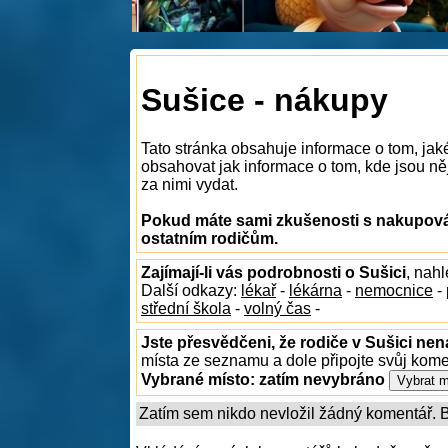
Sušice - nákupy
Tato stránka obsahuje informace o tom, jak
obsahovat jak informace o tom, kde jsou něj
za nimi vydat.
Pokud máte sami zkušenosti s nakupován
ostatním rodičům.
Zajímají-li vás podrobnosti o Sušici
, nah
Další odkazy:
lékař
-
lékárna
-
nemocnice
-
střední škola
-
volný čas
-
Jste přesvědčeni, že rodiče v Sušici nen
místa ze seznamu a dole připojte svůj kom
Vybrané místo:
zatím nevybráno
Zatím sem nikdo nevložil žádný komentář. Bu