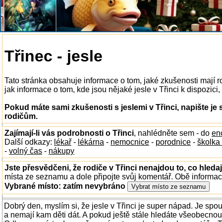
Třinec - jesle
Tato stránka obsahuje informace o tom, jaké zkušenosti mají r
jak informace o tom, kde jsou nějaké jesle v Třinci k dispozici,
Pokud máte sami zkušenosti s jeslemi v Třinci, napište je
rodičům.
Zajímají-li vás podrobnosti o Třinci
, nahlédněte sem - do
en
Další odkazy:
lékař
-
lékárna
-
nemocnice
-
porodnice
-
školka
-
volný čas
-
nákupy
Jste přesvědčeni, že rodiče v Třinci nenajdou to, co hledaj
místa ze seznamu a dole připojte svůj komentář. Obě informa
Vybrané místo:
zatím nevybráno
Dobrý den, myslím si, že jesle v Třinci je super nápad. Je spou
a nemají kam děti dát. A pokud ještě stále hledáte všeobecnou