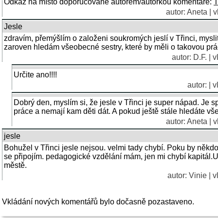
Odkaz na místo doporučované autorem/autorkou komentáře:
T
autor:
Aneta
| v
Jesle
zdravím, přemýšlím o založeni soukromých jeslí v Třinci, myslit
zaroven hledám všeobecné sestry, které by měli o takovou prác
autor:
D.F.
| v
Určite ano!!!!
autor: | 
Dobrý den, myslím si, že jesle v Třinci je super nápad. Je s
práce a nemají kam děti dát. A pokud ještě stále hledáte v
autor:
Aneta
| v
jesle
Bohužel v Třinci jesle nejsou. velmi tady chybí. Poku by někdo 
se připojím. pedagogické vzdělání mám, jen mi chybí kapitál
městě.
autor:
Vinie
| v
Vkládání nových komentářů bylo dočasně pozastaveno.