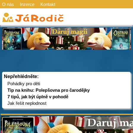
O nás
Inzerce
Kontakt
Nepřehlédněte:
Pohádky pro děti
Tip na knihu: Polepšovna pro čarodějky
7 tipů, jak být úplně v pohodě
Jak řešit neplodnost