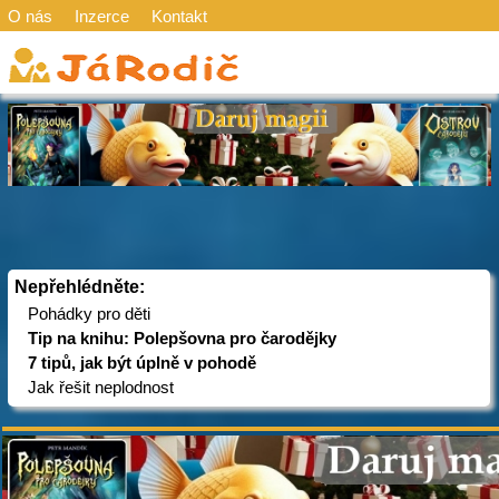
O nás
Inzerce
Kontakt
Nepřehlédněte:
Pohádky pro děti
Tip na knihu: Polepšovna pro čarodějky
7 tipů, jak být úplně v pohodě
Jak řešit neplodnost