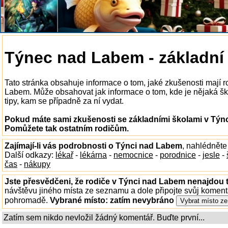
Týnec nad Labem - základní
Tato stránka obsahuje informace o tom, jaké zkušenosti mají 
Labem. Může obsahovat jak informace o tom, kde je nějaká ško
tipy, kam se případně za ní vydat.
Pokud máte sami zkušenosti se základními školami v Týnc
Pomůžete tak ostatním rodičům.
Zajímají-li vás podrobnosti o Týnci nad Labem
, nahlédněte
Další odkazy:
lékař
-
lékárna
-
nemocnice
-
porodnice
-
jesle
-
čas
-
nákupy
Jste přesvědčeni, že rodiče v Týnci nad Labem nenajdou t
návštěvu jiného místa ze seznamu a dole připojte svůj koment
pohromadě.
Vybrané místo:
zatím nevybráno
Zatím sem nikdo nevložil žádný komentář. Buďte první...