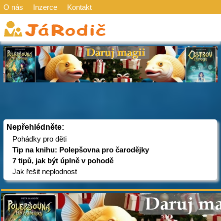
O nás
Inzerce
Kontakt
Nepřehlédněte:
Pohádky pro děti
Tip na knihu: Polepšovna pro čarodějky
7 tipů, jak být úplně v pohodě
Jak řešit neplodnost