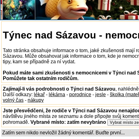
Týnec nad Sázavou - nemoc
Tato stránka obsahuje informace o tom, jaké zkušenosti mají 
Sázavou. Může obsahovat jak informace o tom, kde je nemocni
tipy, kam se případně za ní vydat.
Pokud máte sami zkušenosti s nemocnicemi v Týnci nad S
Pomůžete tak ostatním rodičům.
Zajímají-li vás podrobnosti o Týnci nad Sázavou
, nahlédně
Další odkazy:
lékař
-
lékárna
-
porodnice
-
jesle
-
školka (mate
volný čas
-
nákupy
Jste přesvědčeni, že rodiče v Týnci nad Sázavou nenajdou
návštěvu jiného místa ze seznamu a dole připojte svůj koment
pohromadě.
Vybrané místo:
zatím nevybráno
Zatím sem nikdo nevložil žádný komentář. Buďte první...