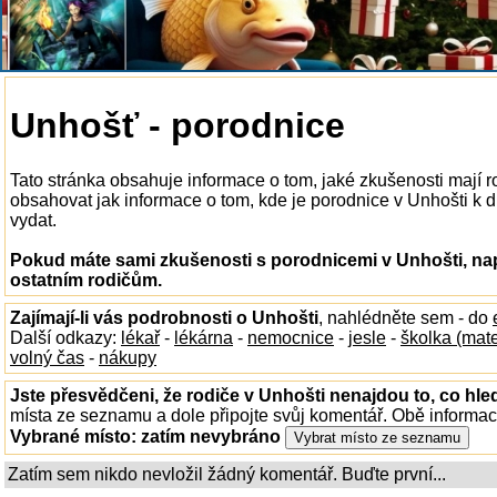
Unhošť - porodnice
Tato stránka obsahuje informace o tom, jaké zkušenosti mají 
obsahovat jak informace o tom, kde je porodnice v Unhošti k dis
vydat.
Pokud máte sami zkušenosti s porodnicemi v Unhošti, nap
ostatním rodičům.
Zajímají-li vás podrobnosti o Unhošti
, nahlédněte sem - do
Další odkazy:
lékař
-
lékárna
-
nemocnice
-
jesle
-
školka (mat
volný čas
-
nákupy
Jste přesvědčeni, že rodiče v Unhošti nenajdou to, co hle
místa ze seznamu a dole připojte svůj komentář. Obě informa
Vybrané místo:
zatím nevybráno
Zatím sem nikdo nevložil žádný komentář. Buďte první...