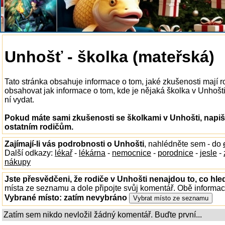
Unhošť - školka (mateřská)
Tato stránka obsahuje informace o tom, jaké zkušenosti mají 
obsahovat jak informace o tom, kde je nějaká školka v Unhošti k
ní vydat.
Pokud máte sami zkušenosti se školkami v Unhošti, napiš
ostatním rodičům.
Zajímají-li vás podrobnosti o Unhošti
, nahlédněte sem - do
Další odkazy:
lékař
-
lékárna
-
nemocnice
-
porodnice
-
jesle
-
nákupy
Jste přesvědčeni, že rodiče v Unhošti nenajdou to, co hle
místa ze seznamu a dole připojte svůj komentář. Obě informa
Vybrané místo:
zatím nevybráno
Zatím sem nikdo nevložil žádný komentář. Buďte první...