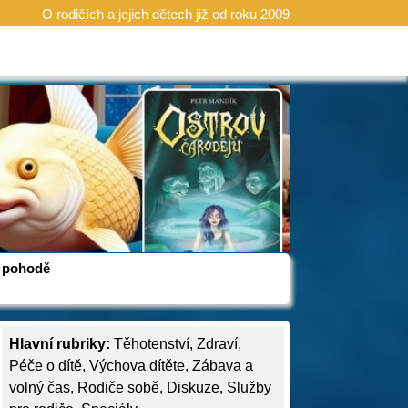
O rodičích a jejich dětech již od roku 2009
 v pohodě
Hlavní rubriky:
Těhotenství
,
Zdraví
,
Péče o dítě
,
Výchova dítěte
,
Zábava a
volný čas
,
Rodiče sobě
,
Diskuze
,
Služby