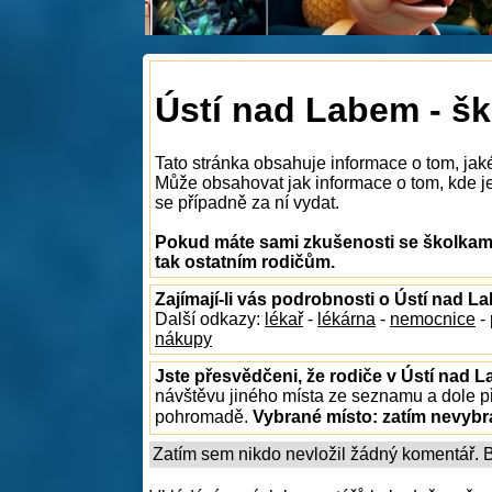
Ústí nad Labem - šk
Tato stránka obsahuje informace o tom, jak
Může obsahovat jak informace o tom, kde je 
se případně za ní vydat.
Pokud máte sami zkušenosti se školkami
tak ostatním rodičům.
Zajímají-li vás podrobnosti o Ústí nad L
Další odkazy:
lékař
-
lékárna
-
nemocnice
-
nákupy
Jste přesvědčeni, že rodiče v Ústí nad L
návštěvu jiného místa ze seznamu a dole př
pohromadě.
Vybrané místo:
zatím nevyb
Zatím sem nikdo nevložil žádný komentář. Bu