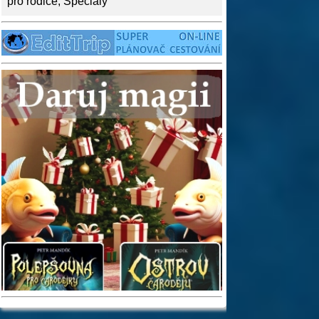
pro rodiče
,
Speciály