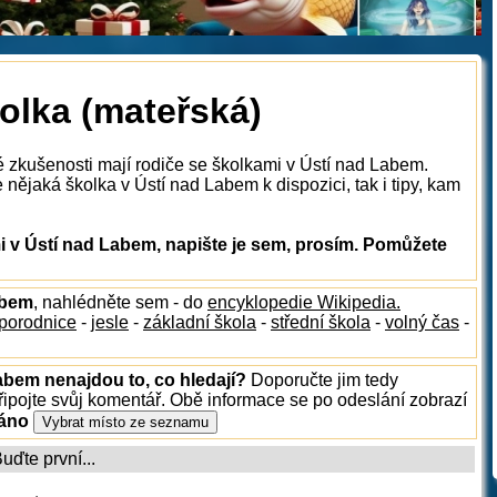
olka (mateřská)
é zkušenosti mají rodiče se školkami v Ústí nad Labem.
nějaká školka v Ústí nad Labem k dispozici, tak i tipy, kam
 v Ústí nad Labem, napište je sem, prosím. Pomůžete
abem
, nahlédněte sem - do
encyklopedie Wikipedia.
porodnice
-
jesle
-
základní škola
-
střední škola
-
volný čas
-
abem nenajdou to, co hledají?
Doporučte jim tedy
ipojte svůj komentář. Obě informace se po odeslání zobrazí
ráno
ďte první...