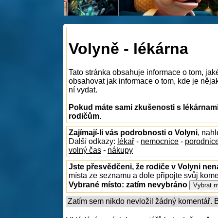
Volyně - lékárna
Tato stránka obsahuje informace o tom, jak
obsahovat jak informace o tom, kde je nějaká
ní vydat.
Pokud máte sami zkušenosti s lékárnami 
rodičům.
Zajímají-li vás podrobnosti o Volyni
, nah
Další odkazy:
lékař
-
nemocnice
-
porodnic
volný čas
-
nákupy
Jste přesvědčeni, že rodiče v Volyni nen
místa ze seznamu a dole připojte svůj kom
Vybrané místo:
zatím nevybráno
Zatím sem nikdo nevložil žádný komentář. Bu