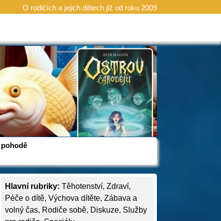
O rodičích a jejich dětech již od roku 2009
 v pohodě
Hlavní rubriky:
Těhotenství
,
Zdraví
,
Péče o dítě
,
Výchova dítěte
,
Zábava a
volný čas
,
Rodiče sobě
,
Diskuze
,
Služby