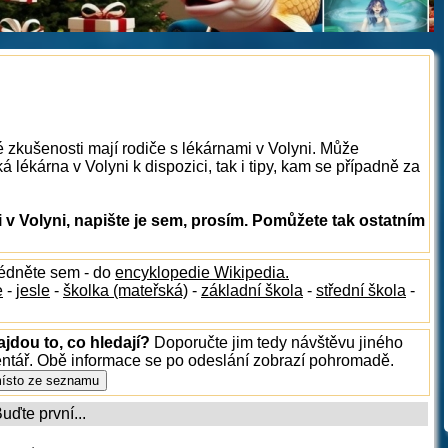
é zkušenosti mají rodiče s lékárnami v Volyni. Může
 lékárna v Volyni k dispozici, tak i tipy, kam se případně za
v Volyni, napište je sem, prosím. Pomůžete tak ostatním
lédněte sem - do
encyklopedie Wikipedia.
e
-
jesle
-
školka (mateřská)
-
základní škola
-
střední škola
-
ajdou to, co hledají?
Doporučte jim tedy návštěvu jiného
entář. Obě informace se po odeslání zobrazí pohromadě.
ďte první...