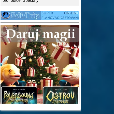
pro rodiče
,
Speciály