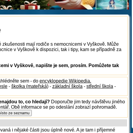
e
ké zkušenosti mají rodiče s nemocnicemi v Vyškově. Může
nice v Vyškově k dispozici, tak i tipy, kam se případně za
mi v Vyškově, napište je sem, prosím. Pomůžete tak
ahlédněte sem - do
encyklopedie Wikipedia.
esle
-
školka (mateřská)
-
základní škola
-
střední škola
-
najdou to, co hledají?
Doporučte jim tedy návštěvu jiného
entář. Obě informace se po odeslání zobrazí pohromadě.
ná i nějaké části jsou úplně nové. A je tam i příjemné