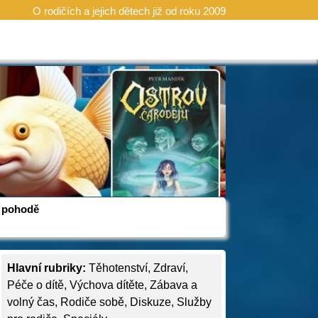
O rodičích a jejich dětech již od roku 2009
 v pohodě
Hlavní rubriky:
Těhotenství
,
Zdraví
,
Péče o dítě
,
Výchova dítěte
,
Zábava a
volný čas
,
Rodiče sobě
,
Diskuze
,
Služby