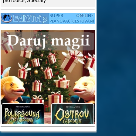
pro rodiče
,
Speciály