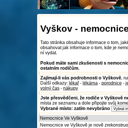
Vyškov - nemocnic
Tato stránka obsahuje informace o tom, ja
obsahovat jak informace o tom, kde je nemoc
ní vydat.
Pokud máte sami zkušenosti s nemocnice
ostatním rodičům.
Zajímají-li vás podrobnosti o Vyškově
, n
Další odkazy:
lékař
-
lékárna
-
porodnice
-
j
volný čas
-
nákupy
Jste přesvědčeni, že rodiče v Vyškově ne
místa ze seznamu a dole připojte svůj kom
Vybrané místo:
zatím nevybráno
Nemocnice Ve Vyškově
Nemocnice ve Vyškově je nově zrekonstruova