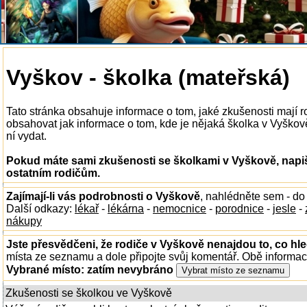
Vyškov - školka (mateřská)
Tato stránka obsahuje informace o tom, jaké zkušenosti mají 
obsahovat jak informace o tom, kde je nějaká školka v Vyškově 
ní vydat.
Pokud máte sami zkušenosti se školkami v Vyškově, napiš
ostatním rodičům.
Zajímají-li vás podrobnosti o Vyškově
, nahlédněte sem - d
Další odkazy:
lékař
-
lékárna
-
nemocnice
-
porodnice
-
jesle
-
nákupy
Jste přesvědčeni, že rodiče v Vyškově nenajdou to, co hle
místa ze seznamu a dole připojte svůj komentář. Obě informa
Vybrané místo:
zatím nevybráno
Zkušenosti se školkou ve Vyškově