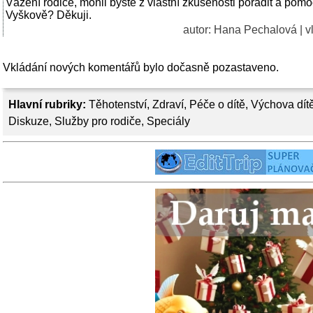
Vážení rodiče, mohli byste z vlastní zkušenosti poradit a pom
Vyškově? Děkuji.
autor:
Hana Pechalová
| v
Vkládání nových komentářů bylo dočasně pozastaveno.
Hlavní rubriky:
Těhotenství
,
Zdraví
,
Péče o dítě
,
Výchova dít
Diskuze
,
Služby pro rodiče
,
Speciály