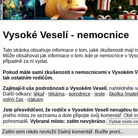
Vysoké Veselí - nemocnice
Tato stránka obsahuje informace o tom, jaké zkušenosti mají 
Může obsahovat jak informace o tom, kde je nemocnice v Vysoké
případně za ní vydat.
Pokud máte sami zkušenosti s nemocnicemi v Vysokém Ves
tak ostatním rodičům.
Zajímají-li vás podrobnosti o Vysokém Veselí
, nahlédněte 
Další odkazy:
lékař
-
lékárna
-
porodnice
-
jesle
-
školka (mate
volný čas
-
nákupy
Jste přesvědčeni, že rodiče v Vysokém Veselí nenajdou to,
jiného místa ze seznamu a dole připojte svůj komentář. Obě i
pohromadě.
Vybrané místo:
zatím nevybráno
Zatím sem nikdo nevložil žádný komentář. Buďte první...