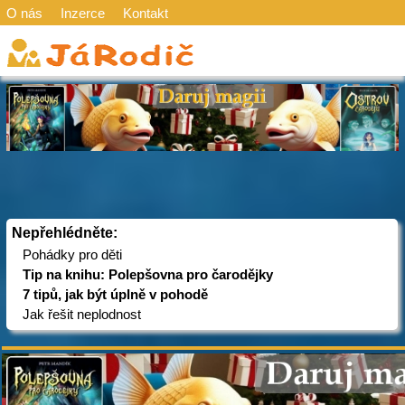
O nás
Inzerce
Kontakt
Nepřehlédněte:
Pohádky pro děti
Tip na knihu: Polepšovna pro čarodějky
7 tipů, jak být úplně v pohodě
Jak řešit neplodnost