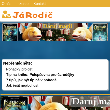
O nás
Inzerce
Kontakt
Nepřehlédněte:
Pohádky pro děti
Tip na knihu: Polepšovna pro čarodějky
7 tipů, jak být úplně v pohodě
Jak řešit neplodnost