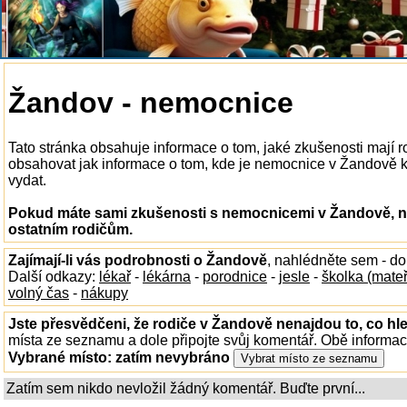
Žandov - nemocnice
Tato stránka obsahuje informace o tom, jaké zkušenosti mají
obsahovat jak informace o tom, kde je nemocnice v Žandově k di
vydat.
Pokud máte sami zkušenosti s nemocnicemi v Žandově, na
ostatním rodičům.
Zajímají-li vás podrobnosti o Žandově
, nahlédněte sem - d
Další odkazy:
lékař
-
lékárna
-
porodnice
-
jesle
-
školka (mate
volný čas
-
nákupy
Jste přesvědčeni, že rodiče v Žandově nenajdou to, co hle
místa ze seznamu a dole připojte svůj komentář. Obě informa
Vybrané místo:
zatím nevybráno
Zatím sem nikdo nevložil žádný komentář. Buďte první...