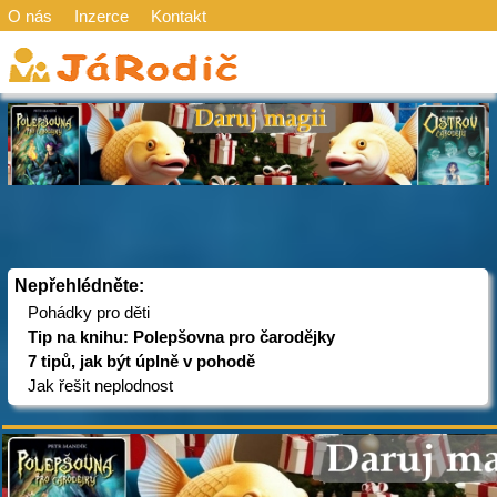
O nás
Inzerce
Kontakt
Nepřehlédněte:
Pohádky pro děti
Tip na knihu: Polepšovna pro čarodějky
7 tipů, jak být úplně v pohodě
Jak řešit neplodnost