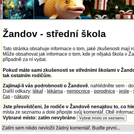
Žandov - střední škola
Tato stránka obsahuje informace o tom, jaké zkušenosti mají r
Může obsahovat jak informace o tom, kde je nějaká škola v Žand
případně za ní vydat.
Pokud máte sami zkušenosti se středními školami v Žando
tak ostatním rodičům.
Zajímají-li vás podrobnosti o Žandově
, nahlédněte sem - d
Další odkazy:
lékař
-
lékárna
-
nemocnice
-
porodnice
-
jesle
-
čas
-
nákupy
Jste přesvědčeni, že rodiče v Žandově nenajdou to, co hle
místa ze seznamu a dole připojte svůj komentář. Obě informa
Vybrané místo:
zatím nevybráno
Zatím sem nikdo nevložil žádný komentář. Buďte první...