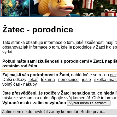
Žatec - porodnice
Tato stránka obsahuje informace o tom, jaké zkušenosti mají r
obsahovat jak informace o tom, kde je porodnice v Žatci k dispo
vydat.
Pokud máte sami zkušenosti s porodnicemi v Žatci, napišt
ostatním rodičům.
Zajímají-li vás podrobnosti o Žatci
, nahlédněte sem - do
enc
Další odkazy:
lékař
-
lékárna
-
nemocnice
-
jesle
-
školka (mat
volný čas
-
nákupy
Jste přesvědčeni, že rodiče v Žatci nenajdou to, co hledaj
místa ze seznamu a dole připojte svůj komentář. Obě informa
Vybrané místo:
zatím nevybráno
Zatím sem nikdo nevložil žádný komentář. Buďte první...