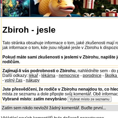
Zbiroh - jesle
Tato stránka obsahuje informace o tom, jaké zkušenosti mají 
jak informace o tom, kde jsou nějaké jesle v Zbirohu k dispozici
Pokud máte sami zkušenosti s jeslemi v Zbirohu, napište 
rodičům.
Zajímají-li vás podrobnosti o Zbirohu
, nahlédněte sem - do
Další odkazy:
lékař
-
lékárna
-
nemocnice
-
porodnice
-
školka
-
volný čas
-
nákupy
Jste přesvědčeni, že rodiče v Zbirohu nenajdou to, co hle
místa ze seznamu a dole připojte svůj komentář. Obě informa
Vybrané místo:
zatím nevybráno
Zatím sem nikdo nevložil žádný komentář. Buďte první...