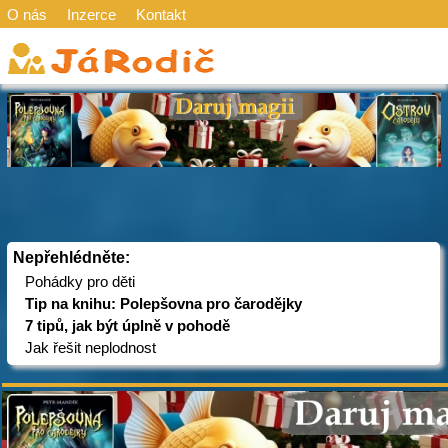
O nás
Inzerce
Kontakt
Nepřehlédněte:
Pohádky pro děti
Tip na knihu: Polepšovna pro čarodějky
7 tipů, jak být úplně v pohodě
Jak řešit neplodnost