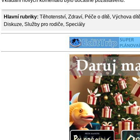
Vkládání nových komentářů bylo dočasně pozastaveno.
Hlavní rubriky:
Těhotenství
,
Zdraví
,
Péče o dítě
,
Výchova dít
Diskuze
,
Služby pro rodiče
,
Speciály