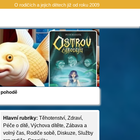
O rodičích a jejich dětech již od roku 2009
 v pohodě
Hlavní rubriky:
Těhotenství
,
Zdraví
,
Péče o dítě
,
Výchova dítěte
,
Zábava a
volný čas
,
Rodiče sobě
,
Diskuze
,
Služby