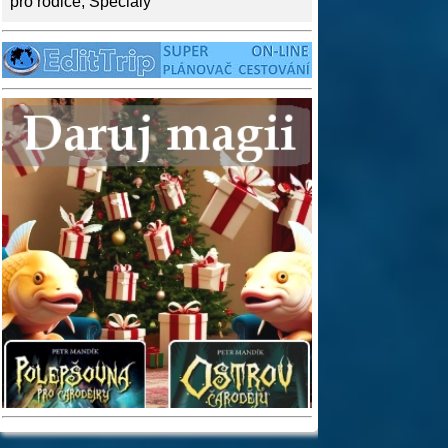
pro rodiče
,
Speciály