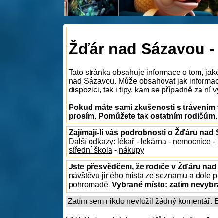
Žďár nad Sázavou -
Tato stránka obsahuje informace o tom, jak
nad Sázavou. Může obsahovat jak informac
dispozici, tak i tipy, kam se případně za ní v
Pokud máte sami zkušenosti s trávením 
prosím. Pomůžete tak ostatním rodičům.
Zajímají-li vás podrobnosti o Žďáru nad
Další odkazy:
lékař
-
lékárna
-
nemocnice
-
střední škola
-
nákupy
Jste přesvědčeni, že rodiče v Žďáru nad
návštěvu jiného místa ze seznamu a dole př
pohromadě.
Vybrané místo:
zatím nevyb
Zatím sem nikdo nevložil žádný komentář. Bu