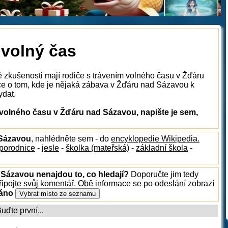
 volný čas
é zkušenosti mají rodiče s trávením volného času v Žďáru
e o tom, kde je nějaká zábava v Žďáru nad Sázavou k
ydat.
volného času v Žďáru nad Sázavou, napište je sem,
 Sázavou
, nahlédněte sem - do
encyklopedie Wikipedia.
porodnice
-
jesle
-
školka (mateřská)
-
základní škola
-
 Sázavou nenajdou to, co hledají?
Doporučte jim tedy
ipojte svůj komentář. Obě informace se po odeslání zobrazí
ráno
ďte první...