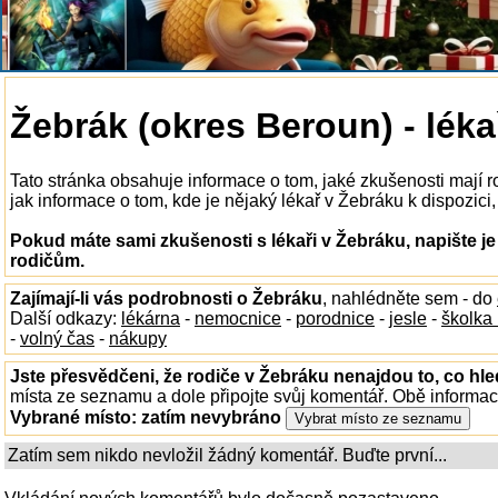
Žebrák (okres Beroun) - léka
Tato stránka obsahuje informace o tom, jaké zkušenosti mají 
jak informace o tom, kde je nějaký lékař v Žebráku k dispozici,
Pokud máte sami zkušenosti s lékaři v Žebráku, napište j
rodičům.
Zajímají-li vás podrobnosti o Žebráku
, nahlédněte sem - do
Další odkazy:
lékárna
-
nemocnice
-
porodnice
-
jesle
-
školka
-
volný čas
-
nákupy
Jste přesvědčeni, že rodiče v Žebráku nenajdou to, co hle
místa ze seznamu a dole připojte svůj komentář. Obě informa
Vybrané místo:
zatím nevybráno
Zatím sem nikdo nevložil žádný komentář. Buďte první...