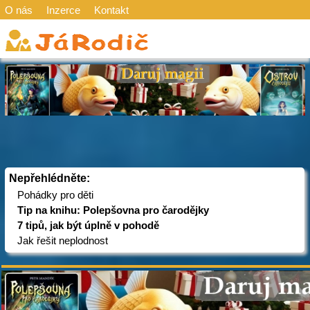
O nás
Inzerce
Kontakt
Nepřehlédněte:
Pohádky pro děti
Tip na knihu: Polepšovna pro čarodějky
7 tipů, jak být úplně v pohodě
Jak řešit neplodnost