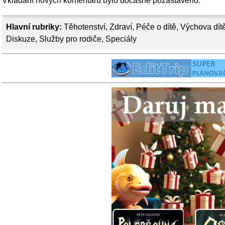
Vkládání nových komentářů bylo dočasně pozastaveno.
Hlavní rubriky:
Těhotenství
,
Zdraví
,
Péče o dítě
,
Výchova dít
Diskuze
,
Služby pro rodiče
,
Speciály