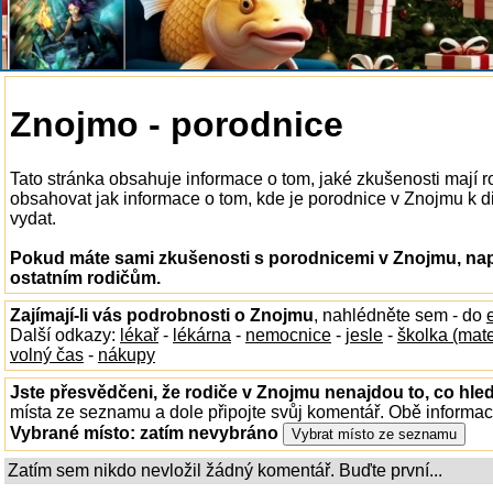
Znojmo - porodnice
Tato stránka obsahuje informace o tom, jaké zkušenosti mají 
obsahovat jak informace o tom, kde je porodnice v Znojmu k dis
vydat.
Pokud máte sami zkušenosti s porodnicemi v Znojmu, nap
ostatním rodičům.
Zajímají-li vás podrobnosti o Znojmu
, nahlédněte sem - do
Další odkazy:
lékař
-
lékárna
-
nemocnice
-
jesle
-
školka (mat
volný čas
-
nákupy
Jste přesvědčeni, že rodiče v Znojmu nenajdou to, co hled
místa ze seznamu a dole připojte svůj komentář. Obě informa
Vybrané místo:
zatím nevybráno
Zatím sem nikdo nevložil žádný komentář. Buďte první...