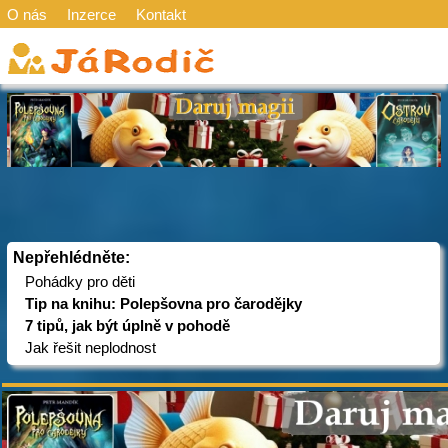
O nás
Inzerce
Kontakt
Nepřehlédněte:
Pohádky pro děti
Tip na knihu: Polepšovna pro čarodějky
7 tipů, jak být úplně v pohodě
Jak řešit neplodnost