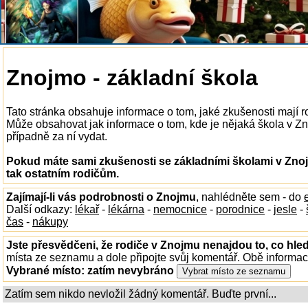
Znojmo - základní škola
Tato stránka obsahuje informace o tom, jaké zkušenosti mají 
Může obsahovat jak informace o tom, kde je nějaká škola v Znoj
případně za ní vydat.
Pokud máte sami zkušenosti se základními školami v Znoj
tak ostatním rodičům.
Zajímají-li vás podrobnosti o Znojmu
, nahlédněte sem - do
Další odkazy:
lékař
-
lékárna
-
nemocnice
-
porodnice
-
jesle
-
čas
-
nákupy
Jste přesvědčeni, že rodiče v Znojmu nenajdou to, co hled
místa ze seznamu a dole připojte svůj komentář. Obě informa
Vybrané místo:
zatím nevybráno
Zatím sem nikdo nevložil žádný komentář. Buďte první...