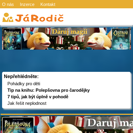
O nás
Inzerce
Kontakt
Nepřehlédněte:
Pohádky pro děti
Tip na knihu: Polepšovna pro čarodějky
7 tipů, jak být úplně v pohodě
Jak řešit neplodnost