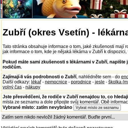
Zubří (okres Vsetín) - lékárn
Tato stránka obsahuje informace o tom, jaké zkušenosti mají 
jak informace o tom, kde je nějaká lékárna v Zubří k dispozici, 
Pokud máte sami zkušenosti s lékárnami v Zubří, napište 
rodičům.
Zajímají-li vás podrobnosti o Zubří
, nahlédněte sem - do
enc
Další odkazy:
lékař
-
nemocnice
-
porodnice
-
jesle
-
školka (m
volný čas
-
nákupy
Jste přesvědčeni, že rodiče v Zubří nenajdou to, co hledaj
místa ze seznamu a dole připojte svůj komentář. Obě informa
Vybrané místo:
zatím nevybráno
Zatím sem nikdo nevložil žádný komentář. Buďte první...