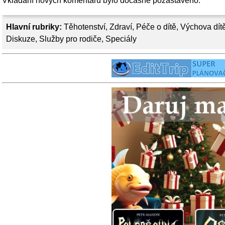
Vkládání nových komentářů bylo dočasně pozastaveno.
Hlavní rubriky:
Těhotenství
,
Zdraví
,
Péče o dítě
,
Výchova dít
Diskuze
,
Služby pro rodiče
,
Speciály