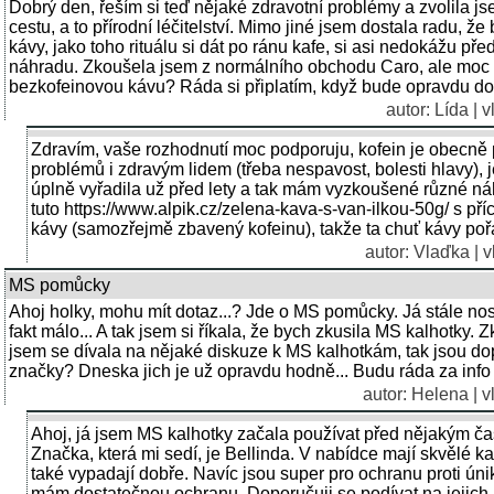
Dobrý den, řeším si teď nějaké zdravotní problémy a zvolila j
cestu, a to přírodní léčitelství. Mimo jiné jsem dostala radu, ž
kávy, jako toho rituálu si dát po ránu kafe, si asi nedokážu př
náhradu. Zkoušela jsem z normálního obchodu Caro, ale moc m
bezkofeinovou kávu? Ráda si připlatím, když bude opravdu do
autor: Lída | 
Zdravím, vaše rozhodnutí moc podporuju, kofein je obecně
problémů i zdravým lidem (třeba nespavost, bolesti hlavy), 
úplně vyřadila už před lety a tak mám vyzkoušené různé náh
tuto https://www.alpik.cz/zelena-kava-s-van-ilkou-50g/ s příc
kávy (samozřejmě zbavený kofeinu), takže ta chuť kávy pořá
autor: Vlaďka | 
MS pomůcky
Ahoj holky, mohu mít dotaz...? Jde o MS pomůcky. Já stále nos
fakt málo... A tak jsem si říkala, že bych zkusila MS kalhotky
jsem se dívala na nějaké diskuze k MS kalhotkám, tak jsou d
značky? Dneska jich je už opravdu hodně... Budu ráda za info 
autor: Helena | v
Ahoj, já jsem MS kalhotky začala používat před nějakým č
Značka, která mi sedí, je Bellinda. V nabídce mají skvělé ka
také vypadají dobře. Navíc jsou super pro ochranu proti únik
mám dostatečnou ochranu. Doporučuji se podívat na jejich 