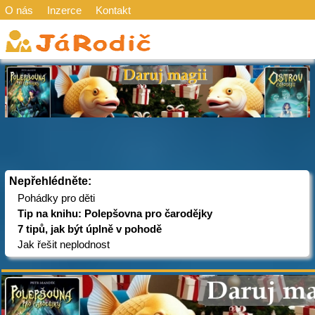
O nás
Inzerce
Kontakt
Nepřehlédněte:
Pohádky pro děti
Tip na knihu: Polepšovna pro čarodějky
7 tipů, jak být úplně v pohodě
Jak řešit neplodnost