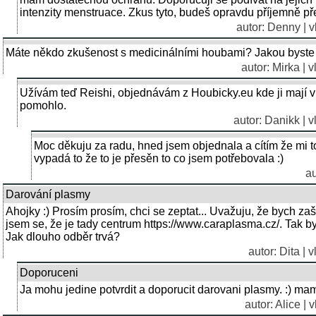
intenzity menstruace. Zkus tyto, budeš opravdu příjemně př
autor: Denny | v
Máte někdo zkušenost s medicinálními houbami? Jakou byste 
autor: Mirka | 
Užívám teď Reishi, objednávám z Houbicky.eu kde ji mají v p
pomohlo.
autor: Danikk | 
Moc děkuju za radu, hned jsem objednala a cítím že mi t
vypadá to že to je přesěn to co jsem potřebovala :)
au
Darování plasmy
Ahojky :) Prosím prosím, chci se zeptat... Uvažuju, že bych za
jsem se, že je tady centrum https://www.caraplasma.cz/. Tak by
Jak dlouho odběr trvá?
autor: Dita | 
Doporuceni
Ja mohu jedine potvrdit a doporucit darovani plasmy. :) ma
autor:
Alice
| v