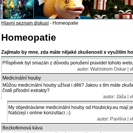
Hlavní seznam diskusí
-
Homeopatie
Homeopatie
Zajímalo by mne, zda máte nějaké zkušenosti s využitím ho
Příspěvek byl smazán z důvodu porušení pravidel tohoto webu
autor:
Wahlstrom Oskar
| 
Medicinální houby
Můžou medicinální houby užívat i děti? Jakou s tím máte zkuše
čistě přírodní extrakty?
autor: Jáša | 
My objednáváme medicinální houby od Houbicky.eu mají je 
Nabízejí i online konzultaci ;-)
autor: Pavlína | 
Bezkofeinová káva