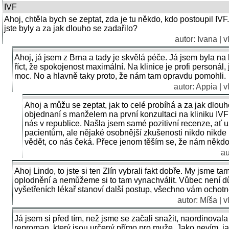
IVF
Ahoj, chtěla bych se zeptat, zda je tu někdo, kdo postoupil I
jste byly a za jak dlouho se zadařilo?
autor: Ivana | 
Ahoj, já jsem z Brna a tady je skvělá péče. Já jsem byla na
říct, že spokojenost maximální. Na klinice je profi personál,
moc. No a hlavně taky proto, že nám tam opravdu pomohli.
autor: Appia | 
Ahoj a můžu se zeptat, jak to celé probíhá a za jak dlouh
objednaní s manželem na první konzultaci na kliniku IVF 
nás v republice. Našla jsem samé pozitivní recenze, ať už
pacientům, ale nějaké osobnější zkušenosti nikdo nikde 
vědět, co nás čeká. Přece jenom těším se, že nám někdo 
au
Ahoj Lindo, to jste si ten Zlín vybrali fakt dobře. My jsme
oplodnění a nemůžeme si to tam vynachválit. Vůbec není dů
vyšetřeních lékař stanoví další postup, všechno vám ochotně 
autor: Míša | 
Já jsem si před tím, než jsme se začali snažit, naordinovala
reproman, který jsou určený přímo pro muže. Jako nevím, ja