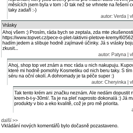
měsících jsem byla v tom :-D tak než se vrhnete na řešení c
taky zadaří :-)
autor: Verda | 
Vrásky
Ahoj všem :) Prosím, ráda bych se zeptala, zda mte zkušenost
https://www.topvet.cz/pece-o-plet-/aktivni-pletove-kremy/6056
hadím jedem a slibuje hodně zajímavé účinky. Já s vrásky boj
zkusit...
autor: Patyna | 
Ahoj, shop top vet znám a moc ráda u nich nakupuju. Kupov
které mi hodně pomohly Kosmetiku od nich beru taky. S tím
séru na oční okolí. A dohromady je ta péče super :)
autor: Cheryinka | v
Tak tento krém ani značku neznám. Ale nedám dopustit na
krem-b-t-y-30ml/. Ta je na pleť naprosto dokonalá :) Já
produkty v bio a eko kvalitě, což je pro mě priorita.
další >>
Vkládání nových komentářů bylo dočasně pozastaveno.