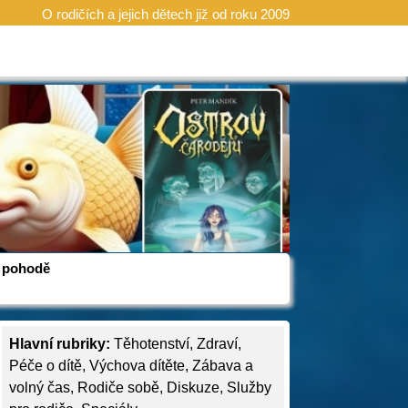
O rodičích a jejich dětech již od roku 2009
 v pohodě
Hlavní rubriky:
Těhotenství
,
Zdraví
,
Péče o dítě
,
Výchova dítěte
,
Zábava a
volný čas
,
Rodiče sobě
,
Diskuze
,
Služby