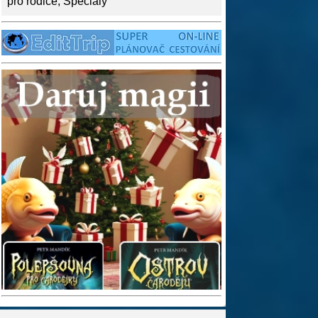
pro rodiče
,
Speciály