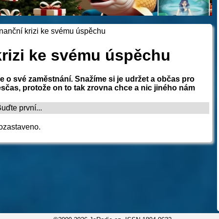
finanční krizi ke svému úspěchu
 krizi ke svému úspěchu
me o své zaměstnání. Snažíme si je udržet a občas pro
čas, protože on to tak zrovna chce a nic jiného nám
ďte první...
ozastaveno.