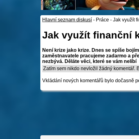
Hlavní seznam diskusí
-
Práce
-
Jak využít 
Jak využít finanční
Není krize jako krize. Dnes se spíše bojí
zaměstnavatele pracujeme zadarmo a přes
nezbývá. Děláte věci, které se vám nelíbí
Zatím sem nikdo nevložil žádný komentář. Bu
Vkládání nových komentářů bylo dočasně p