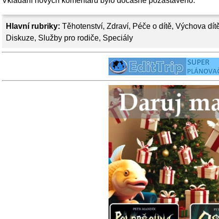
Vkládání nových komentářů bylo dočasně pozastaveno.
Hlavní rubriky:
Těhotenství
,
Zdraví
,
Péče o dítě
,
Výchova dít
Diskuze
,
Služby pro rodiče
,
Speciály