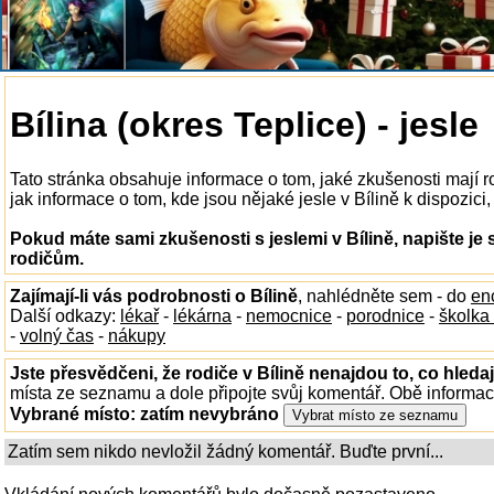
Bílina (okres Teplice) - jesle
Tato stránka obsahuje informace o tom, jaké zkušenosti mají r
jak informace o tom, kde jsou nějaké jesle v Bílině k dispozici,
Pokud máte sami zkušenosti s jeslemi v Bílině, napište je
rodičům.
Zajímají-li vás podrobnosti o Bílině
, nahlédněte sem - do
en
Další odkazy:
lékař
-
lékárna
-
nemocnice
-
porodnice
-
školka
-
volný čas
-
nákupy
Jste přesvědčeni, že rodiče v Bílině nenajdou to, co hledaj
místa ze seznamu a dole připojte svůj komentář. Obě informa
Vybrané místo:
zatím nevybráno
Zatím sem nikdo nevložil žádný komentář. Buďte první...