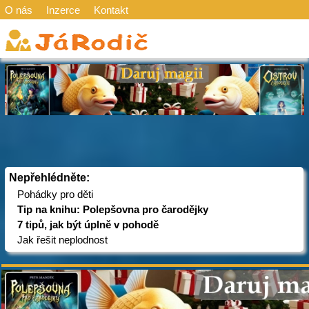
O nás
Inzerce
Kontakt
Nepřehlédněte:
Pohádky pro děti
Tip na knihu: Polepšovna pro čarodějky
7 tipů, jak být úplně v pohodě
Jak řešit neplodnost